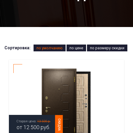
Сортировка:
по умолчанию
по цене
по размеру скидки
СКИДКА
Старая цена:
13 500 р.
от
12 500
руб.