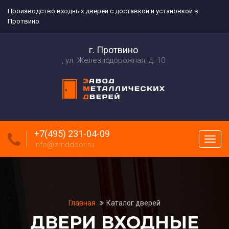
Производство входных дверей с доставкой и установкой в
Протвино
г. Протвино
ул. Железнодорожная, д. 10
+7(495) 231-04-09
Пока
info@zmddoor.ru
меню
Главная
Каталог дверей
ДВЕРИ ВХОДНЫЕ