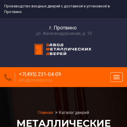
Производство входных дверей с доставкой и установкой в
Протвино
г. Протвино
ул. Железнодорожная, д. 10
+7(495) 231-04-09
Пока
info@zmddoor.ru
меню
Главная
Каталог дверей
МЕТАЛЛИЧЕСКИЕ