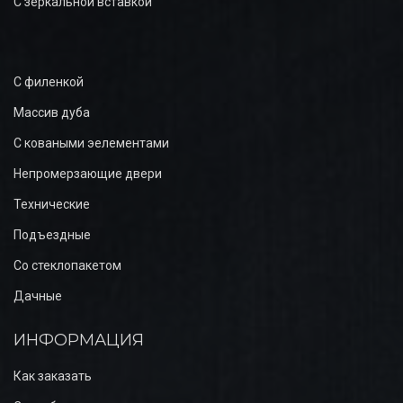
С зеркальной вставкой
С филенкой
Массив дуба
С коваными эелементами
Непромерзающие двери
Технические
Подъездные
Со стеклопакетом
Дачные
ИНФОРМАЦИЯ
Как заказать