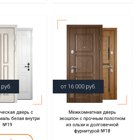
руб.
от
16 000
руб.
ческая дверь с
Межкомнатная дверь
маль белая внутри
экошпон с прочным полотном
№19
из ольхи и долговечной
фурнитурой №18