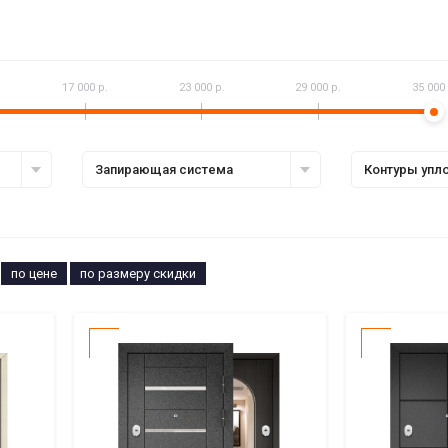
17 000 р.
23 000 р.
29 000 р.
35 000 
Запирающая система
Контуры упл
по цене
по размеру скидки