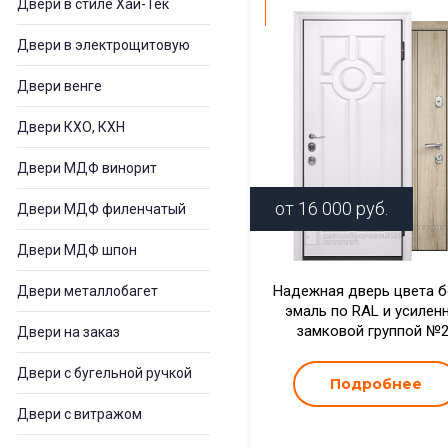
Двери в стиле Хай-Тек
Двери в электрощитовую
Двери венге
Двери КХО, КХН
Двери МДФ винорит
от
16 000
руб.
Двери МДФ филенчатый
Двери МДФ шпон
Надежная дверь цвета б
Двери металлобагет
эмаль по RAL и усилен
замковой группой №
Двери на заказ
Двери с бугельной ручкой
Подробнее
Двери с витражом