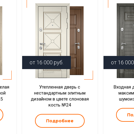
от
16 000
руб.
от
16 000
елая
Утепленная дверь с
Входная 
ной
нестандартным элитным
максим
25
дизайном в цвете слоновая
шумои
кость №24
По
Подробнее