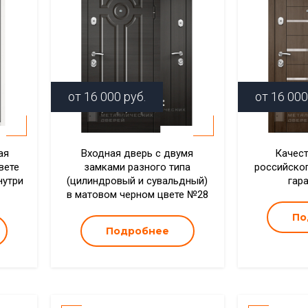
от
16 000
руб.
от
16 000
ая
Входная дверь с двумя
Качест
вете
замками разного типа
российско
нутри
(цилиндровый и сувальдный)
гар
в матовом черном цвете №28
По
Подробнее